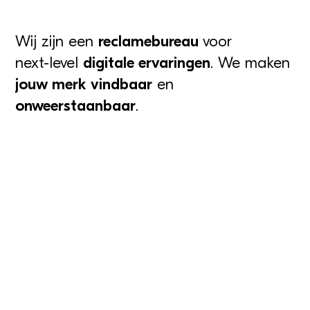
Wij
zijn
een
reclamebureau
voor
next-level
digitale
ervaringen
.
We
maken
jouw
merk
vindbaar
en
onweerstaanbaar
.