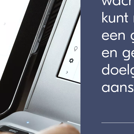
wach
kunt
een g
en ge
doel
aans