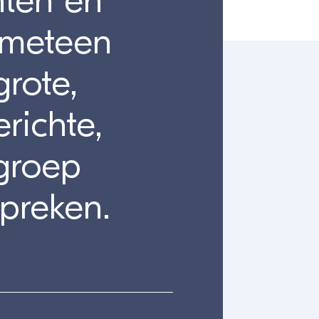
ten en
 meteen
rote,
richte,
groep
preken.