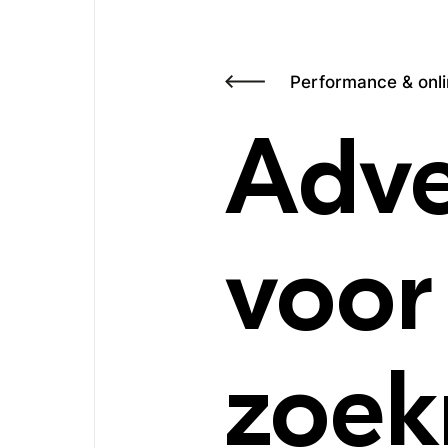
Performance & onli
Adve
voor
zoek