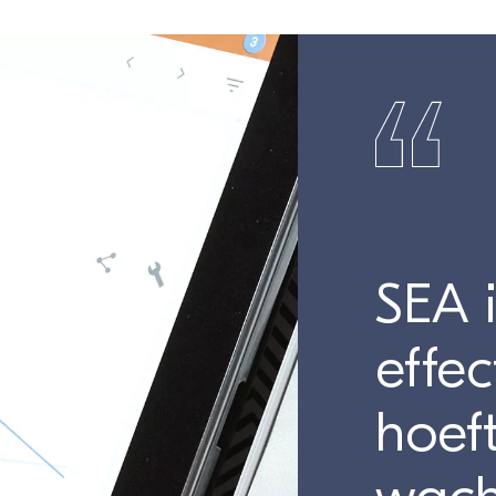
SEA i
effec
hoeft